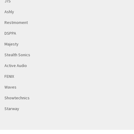
JTS
Ashly
Restmoment
DSPPA
Majesty
Stealth Sonics
Active Audio
FENIX
Waves
Showtechnics
Starway