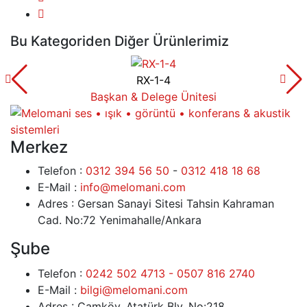
Bu Kategoriden Diğer Ürünlerimiz
RX-1-4
Başkan & Delege Ünitesi
Merkez
Telefon :
0312 394 56 50
-
0312 418 18 68
E-Mail :
info@melomani.com
Adres :
Gersan Sanayi Sitesi Tahsin Kahraman
Cad. No:72 Yenimahalle/Ankara
Şube
Telefon :
0242 502 4713 - 0507 816 2740
E-Mail :
bilgi@melomani.com
Adres :
Çamköy, Atatürk Blv. No:218,