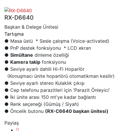
RX-D6640
Başkan & Delege Ünitesi
Tartışma
● Masa üstü * Sesle çalışma (Voice-activated)
● PnP destek fonksiyonu * LCD ekran
●
Simültane
dinleme özelliği
●
Kamera takip
fonksiyonu
● Seviye ayarlı dahili Hi-Fi Hoparlör
(Konuşmacı ünite hoparlörü otomatikman kesilir)
● Seviye ayarlı stereo Kulaklık çıkışı
● Cep telefonu parazitleri için 'Parazit Önleyici'
● İki ünite arası 150 mt'ye kadar bağlantı
● Renk seçeneği (Gümüş / Siyah)
● Öncelik butonu
(RX-C6640 başkan ünitesi)
Paylaş