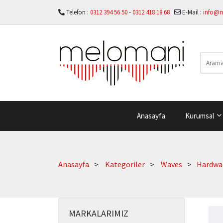
Telefon :
0312 394 56 50
-
0312 418 18 68
E-Mail :
info@
Anasayfa
Kurumsal
Anasayfa
Kategoriler
Waves
Hardwa
MARKALARIMIZ