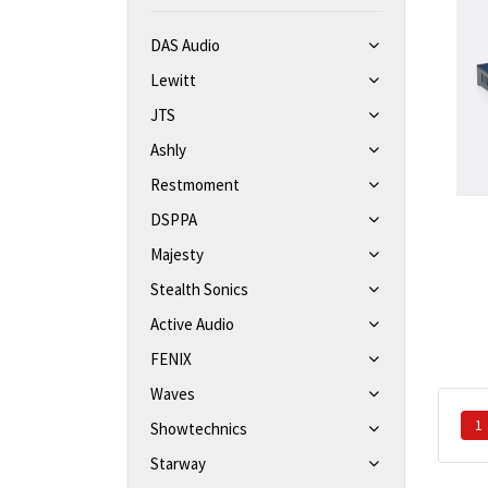
DAS Audio
Lewitt
JTS
Ashly
Restmoment
DSPPA
Majesty
Stealth Sonics
Active Audio
FENIX
Waves
1
Showtechnics
Starway