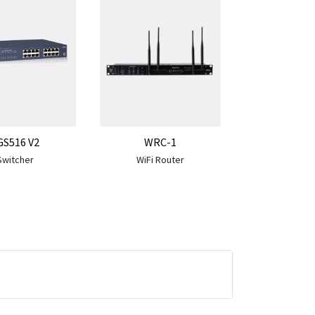
GS516 V2
WRC-1
Switcher
WiFi Router