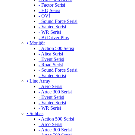
- Factor Serisi
- HQ Serisi
- OVİ
- Sound Force Serisi
- Vantec Serisi
- WR Serisi
- Bi Driver Plus
• Monitör
- Action 500 Serisi
- Altea Serisi
- Event Serisi
- Road Serisi
- Sound Force Serisi
- Vantec Serisi
• Line Array
- Aero Serisi
- Artec 300 Serisi
- Event Serisi
- Vantec Serisi
- WR Serisi
• Subbas
- Action 500 Serisi
- Arco Serisi
- Artec 300 Serisi