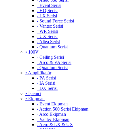
- Artec 500 Serisi
- Event Serisi
- HQ Serisi
- LX Serisi
- Sound Force Serisi
- Vantec Serisi
- WR Serisi
- UX Serisi
- Altea Serisi
- Quantum Serisi
• 100V
- Ceiling Serisi
- Arco & VA Serisi
- Quantum Serisi
• Amplifikatör
- PA Serisi
- IA Serisi
- DX Serisi
• İşlemci
• Ekipman
- Event Ekipman
- Action 500 Serisi Ekipman
- Arco Ekipman
- Vantec Ekipman
- Aero & LX & UX