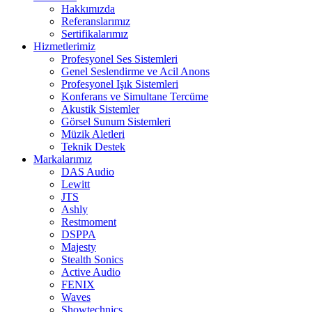
Hakkımızda
Referanslarımız
Sertifikalarımız
Hizmetlerimiz
Profesyonel Ses Sistemleri
Genel Seslendirme ve Acil Anons
Profesyonel Işık Sistemleri
Konferans ve Simultane Tercüme
Akustik Sistemler
Görsel Sunum Sistemleri
Müzik Aletleri
Teknik Destek
Markalarımız
DAS Audio
Lewitt
JTS
Ashly
Restmoment
DSPPA
Majesty
Stealth Sonics
Active Audio
FENIX
Waves
Showtechnics