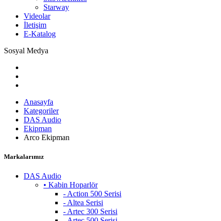
Starway
Videolar
İletişim
E-Katalog
Sosyal Medya
Anasayfa
Kategoriler
DAS Audio
Ekipman
Arco Ekipman
Markalarımız
DAS Audio
• Kabin Hoparlör
- Action 500 Serisi
- Altea Serisi
- Artec 300 Serisi
- Artec 500 Serisi