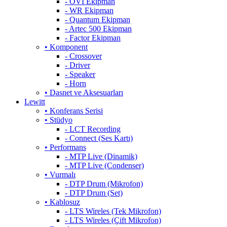
- OVI Ekipman
- WR Ekipman
- Quantum Ekipman
- Artec 500 Ekipman
- Factor Ekipman
• Komponent
- Crossover
- Driver
- Speaker
- Horn
• Dasnet ve Aksesuarları
Lewitt
• Konferans Serisi
• Stüdyo
- LCT Recording
- Connect (Ses Kartı)
• Performans
- MTP Live (Dinamik)
- MTP Live (Condenser)
• Vurmalı
- DTP Drum (Mikrofon)
- DTP Drum (Set)
• Kablosuz
- LTS Wireles (Tek Mikrofon)
- LTS Wireles (Çift Mikrofon)