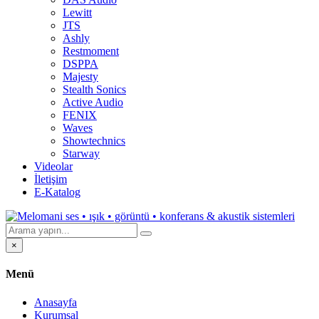
Lewitt
JTS
Ashly
Restmoment
DSPPA
Majesty
Stealth Sonics
Active Audio
FENIX
Waves
Showtechnics
Starway
Videolar
İletişim
E-Katalog
×
Menü
Anasayfa
Kurumsal