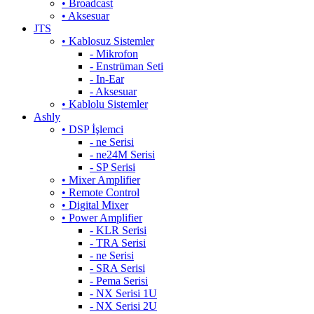
• Broadcast
• Aksesuar
JTS
• Kablosuz Sistemler
- Mikrofon
- Enstrüman Seti
- In-Ear
- Aksesuar
• Kablolu Sistemler
Ashly
• DSP İşlemci
- ne Serisi
- ne24M Serisi
- SP Serisi
• Mixer Amplifier
• Remote Control
• Digital Mixer
• Power Amplifier
- KLR Serisi
- TRA Serisi
- ne Serisi
- SRA Serisi
- Pema Serisi
- NX Serisi 1U
- NX Serisi 2U