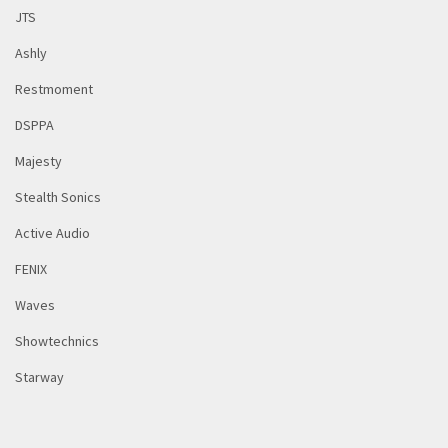
JTS
Ashly
Restmoment
DSPPA
Majesty
Stealth Sonics
Active Audio
FENIX
Waves
Showtechnics
Starway