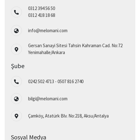
0312 394 56 50
0312 418 18 68
info@melomani.com
Gersan Sanayi Sitesi Tahsin Kahraman Cad. No:72
Yenimahalle/Ankara
Şube
0242 502 4713 - 0507 816 2740
bilgi@melomani.com
Çamköy, Atatürk Blv. No:218, Aksu/Antalya
Sosyal Medya