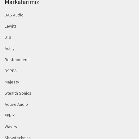
Markalarımız
DAS Audio
Lewitt
JTS
Ashly
Restmoment
DSPPA
Majesty
Stealth Sonics
Active Audio
FENIX
Waves
Showtechnics