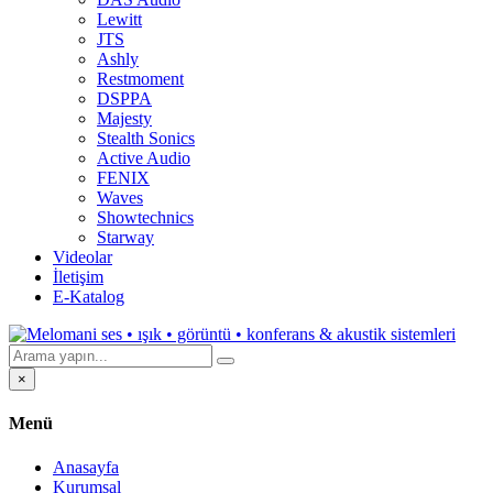
Lewitt
JTS
Ashly
Restmoment
DSPPA
Majesty
Stealth Sonics
Active Audio
FENIX
Waves
Showtechnics
Starway
Videolar
İletişim
E-Katalog
×
Menü
Anasayfa
Kurumsal