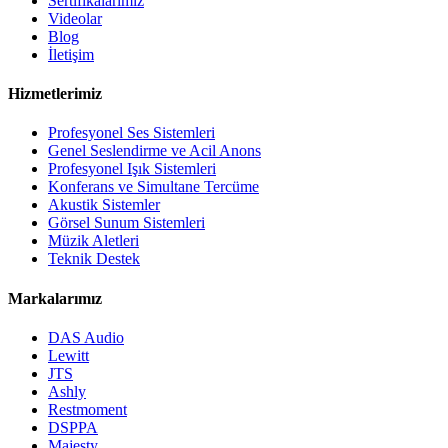
Sertifikalarımız
Videolar
Blog
İletişim
Hizmetlerimiz
Profesyonel Ses Sistemleri
Genel Seslendirme ve Acil Anons
Profesyonel Işık Sistemleri
Konferans ve Simultane Tercüme
Akustik Sistemler
Görsel Sunum Sistemleri
Müzik Aletleri
Teknik Destek
Markalarımız
DAS Audio
Lewitt
JTS
Ashly
Restmoment
DSPPA
Majesty