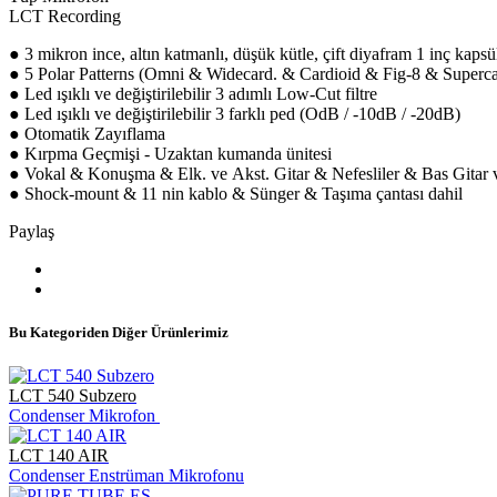
LCT Recording
● 3 mikron ince, altın katmanlı, düşük kütle, çift diyafram 1 inç kapsü
● 5 Polar Patterns (Omni & Widecard. & Cardioid & Fig-8 & Superca
● Led ışıklı ve değiştirilebilir 3 adımlı Low-Cut filtre
● Led ışıklı ve değiştirilebilir 3 farklı ped (OdB / -10dB / -20dB)
● Otomatik Zayıflama
● Kırpma Geçmişi - Uzaktan kumanda ünitesi
● Vokal & Konuşma & Elk. ve Akst. Gitar & Nefesliler & Bas Gitar
● Shock-mount & 11 nin kablo & Sünger & Taşıma çantası dahil
Paylaş
Bu Kategoriden Diğer Ürünlerimiz
LCT 540 Subzero
Condenser Mikrofon
LCT 140 AIR
Condenser Enstrüman Mikrofonu