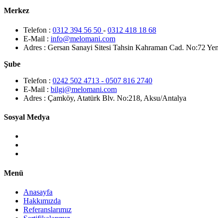
Merkez
Telefon :
0312 394 56 50
-
0312 418 18 68
E-Mail :
info@melomani.com
Adres :
Gersan Sanayi Sitesi Tahsin Kahraman Cad. No:72 Ye
Şube
Telefon :
0242 502 4713 - 0507 816 2740
E-Mail :
bilgi@melomani.com
Adres :
Çamköy, Atatürk Blv. No:218, Aksu/Antalya
Sosyal Medya
Menü
Anasayfa
Hakkımızda
Referanslarımız