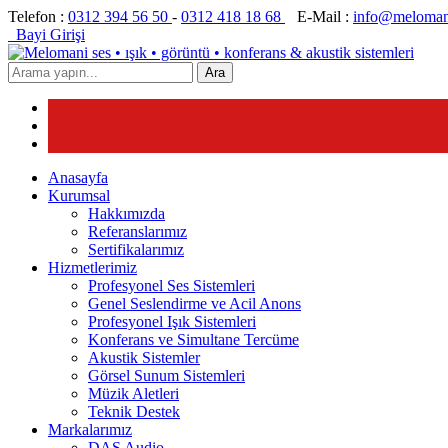
Telefon :
0312 394 56 50
-
0312 418 18 68
E-Mail :
info@meloman
Bayi Girişi
Ara
Anasayfa
Kurumsal
Hakkımızda
Referanslarımız
Sertifikalarımız
Hizmetlerimiz
Profesyonel Ses Sistemleri
Genel Seslendirme ve Acil Anons
Profesyonel Işık Sistemleri
Konferans ve Simultane Tercüme
Akustik Sistemler
Görsel Sunum Sistemleri
Müzik Aletleri
Teknik Destek
Markalarımız
DAS Audio