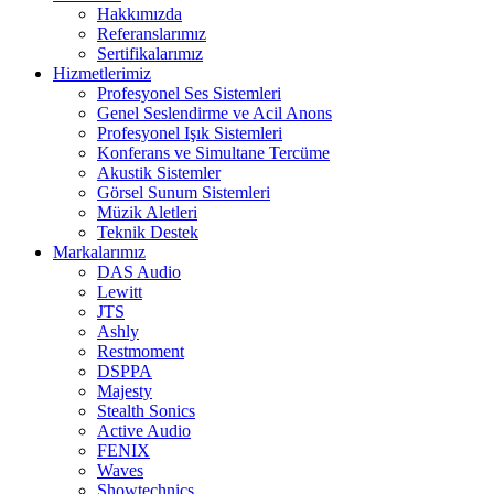
Hakkımızda
Referanslarımız
Sertifikalarımız
Hizmetlerimiz
Profesyonel Ses Sistemleri
Genel Seslendirme ve Acil Anons
Profesyonel Işık Sistemleri
Konferans ve Simultane Tercüme
Akustik Sistemler
Görsel Sunum Sistemleri
Müzik Aletleri
Teknik Destek
Markalarımız
DAS Audio
Lewitt
JTS
Ashly
Restmoment
DSPPA
Majesty
Stealth Sonics
Active Audio
FENIX
Waves
Showtechnics