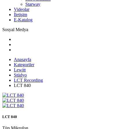
Starway
Videolar
İletişim
E-Katalog
Sosyal Medya
Anasayfa
Kategoriler
Lewitt
Stüdyo
LCT Recording
LCT 840
LCT 840
Tüp Mikrofon