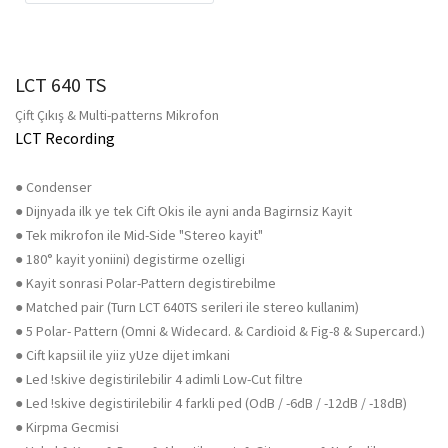
LCT 640 TS
Çift Çıkış & Multi-patterns Mikrofon
LCT Recording
● Condenser
● Dijnyada ilk ye tek Cift Okis ile ayni anda Bagirnsiz Kayit
● Tek mikrofon ile Mid-Side "Stereo kayit"
● 180° kayit yoniini) degistirme ozelligi
● Kayit sonrasi Polar-Pattern degistirebilme
● Matched pair (Turn LCT 640TS serileri ile stereo kullanim)
● 5 Polar- Pattern (Omni & Widecard. & Cardioid & Fig-8 & Supercard.)
● Cift kapsiil ile yiiz yUze dijet imkani
● Led !skive degistirilebilir 4 adimli Low-Cut filtre
● Led !skive degistirilebilir 4 farkli ped (OdB / -6dB / -12dB / -18dB)
● Kirpma Gecmisi