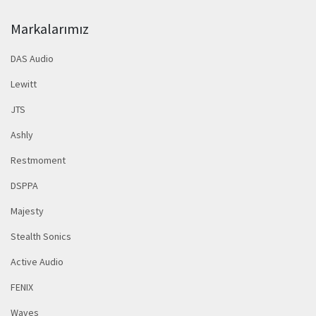
Markalarımız
DAS Audio
Lewitt
JTS
Ashly
Restmoment
DSPPA
Majesty
Stealth Sonics
Active Audio
FENIX
Waves