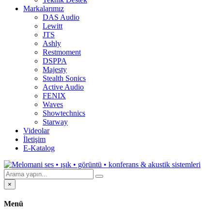
Markalarımız
DAS Audio
Lewitt
JTS
Ashly
Restmoment
DSPPA
Majesty
Stealth Sonics
Active Audio
FENIX
Waves
Showtechnics
Starway
Videolar
İletişim
E-Katalog
×
Menü