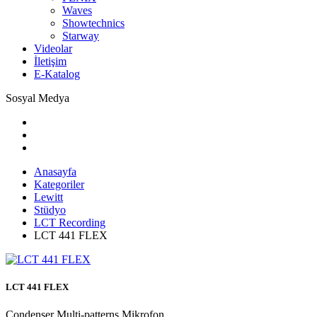
Waves
Showtechnics
Starway
Videolar
İletişim
E-Katalog
Sosyal Medya
Anasayfa
Kategoriler
Lewitt
Stüdyo
LCT Recording
LCT 441 FLEX
LCT 441 FLEX
Condenser Multi-patterns Mikrofon