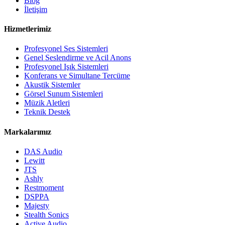
Blog
İletişim
Hizmetlerimiz
Profesyonel Ses Sistemleri
Genel Seslendirme ve Acil Anons
Profesyonel Işık Sistemleri
Konferans ve Simultane Tercüme
Akustik Sistemler
Görsel Sunum Sistemleri
Müzik Aletleri
Teknik Destek
Markalarımız
DAS Audio
Lewitt
JTS
Ashly
Restmoment
DSPPA
Majesty
Stealth Sonics
Active Audio