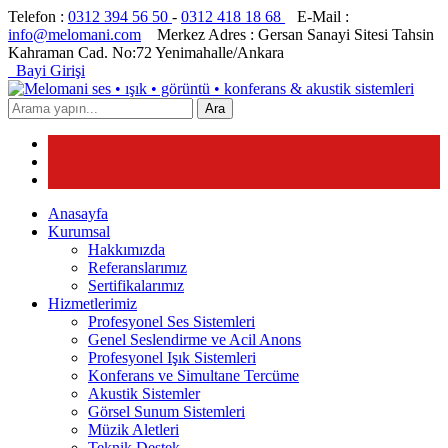
Telefon :
0312 394 56 50
-
0312 418 18 68
E-Mail :
info@melomani.com
Merkez Adres :
Gersan Sanayi Sitesi Tahsin
Kahraman Cad. No:72 Yenimahalle/Ankara
Bayi Girişi
Ara
Anasayfa
Kurumsal
Hakkımızda
Referanslarımız
Sertifikalarımız
Hizmetlerimiz
Profesyonel Ses Sistemleri
Genel Seslendirme ve Acil Anons
Profesyonel Işık Sistemleri
Konferans ve Simultane Tercüme
Akustik Sistemler
Görsel Sunum Sistemleri
Müzik Aletleri
Teknik Destek