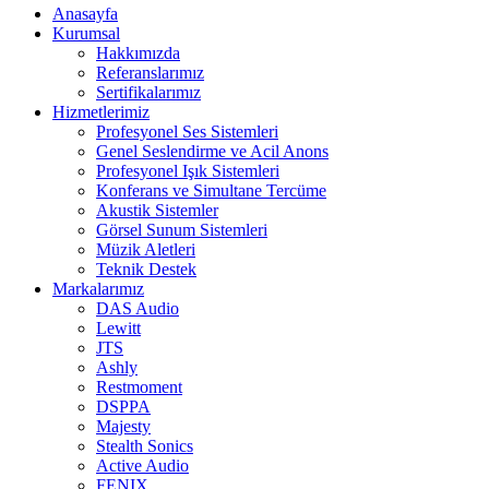
Anasayfa
Kurumsal
Hakkımızda
Referanslarımız
Sertifikalarımız
Hizmetlerimiz
Profesyonel Ses Sistemleri
Genel Seslendirme ve Acil Anons
Profesyonel Işık Sistemleri
Konferans ve Simultane Tercüme
Akustik Sistemler
Görsel Sunum Sistemleri
Müzik Aletleri
Teknik Destek
Markalarımız
DAS Audio
Lewitt
JTS
Ashly
Restmoment
DSPPA
Majesty
Stealth Sonics
Active Audio
FENIX