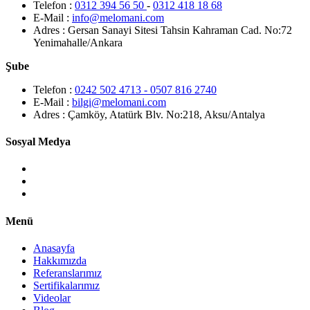
Telefon :
0312 394 56 50
-
0312 418 18 68
E-Mail :
info@melomani.com
Adres :
Gersan Sanayi Sitesi Tahsin Kahraman Cad. No:72
Yenimahalle/Ankara
Şube
Telefon :
0242 502 4713 - 0507 816 2740
E-Mail :
bilgi@melomani.com
Adres :
Çamköy, Atatürk Blv. No:218, Aksu/Antalya
Sosyal Medya
Menü
Anasayfa
Hakkımızda
Referanslarımız
Sertifikalarımız
Videolar