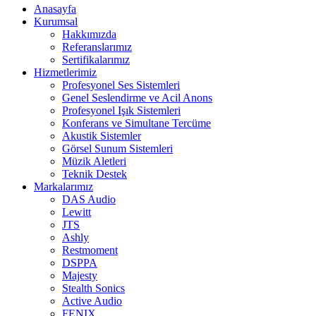
Anasayfa
Kurumsal
Hakkımızda
Referanslarımız
Sertifikalarımız
Hizmetlerimiz
Profesyonel Ses Sistemleri
Genel Seslendirme ve Acil Anons
Profesyonel Işık Sistemleri
Konferans ve Simultane Tercüme
Akustik Sistemler
Görsel Sunum Sistemleri
Müzik Aletleri
Teknik Destek
Markalarımız
DAS Audio
Lewitt
JTS
Ashly
Restmoment
DSPPA
Majesty
Stealth Sonics
Active Audio
FENIX