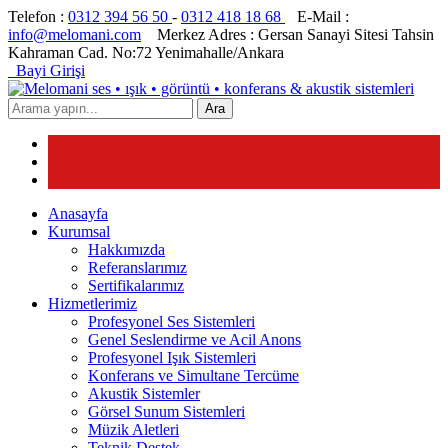
Telefon :
0312 394 56 50
-
0312 418 18 68
E-Mail :
info@melomani.com
Merkez Adres :
Gersan Sanayi Sitesi Tahsin
Kahraman Cad. No:72 Yenimahalle/Ankara
Bayi Girişi
Ara
Anasayfa
Kurumsal
Hakkımızda
Referanslarımız
Sertifikalarımız
Hizmetlerimiz
Profesyonel Ses Sistemleri
Genel Seslendirme ve Acil Anons
Profesyonel Işık Sistemleri
Konferans ve Simultane Tercüme
Akustik Sistemler
Görsel Sunum Sistemleri
Müzik Aletleri
Teknik Destek