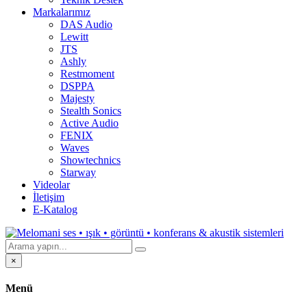
Markalarımız
DAS Audio
Lewitt
JTS
Ashly
Restmoment
DSPPA
Majesty
Stealth Sonics
Active Audio
FENIX
Waves
Showtechnics
Starway
Videolar
İletişim
E-Katalog
×
Menü