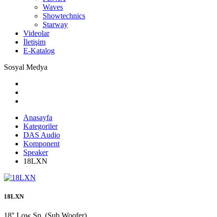
Waves
Showtechnics
Starway
Videolar
İletişim
E-Katalog
Sosyal Medya
Anasayfa
Kategoriler
DAS Audio
Komponent
Speaker
18LXN
18LXN
18'' Low Sp. (Sub Woofer)