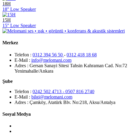
18H
18'' Low Speaker
15H
15'' Low Speaker
Merkez
Telefon :
0312 394 56 50
-
0312 418 18 68
E-Mail :
info@melomani.com
Adres :
Gersan Sanayi Sitesi Tahsin Kahraman Cad. No:72
Yenimahalle/Ankara
Şube
Telefon :
0242 502 4713 - 0507 816 2740
E-Mail :
bilgi@melomani.com
Adres :
Çamköy, Atatürk Blv. No:218, Aksu/Antalya
Sosyal Medya