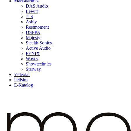
Markalarımız
DAS Audio
Lewitt
JTS
Ashly
Restmoment
DSPPA
Majesty
Stealth Sonics
Active Audio
FENIX
Waves
Showtechnics
Starway
Videolar
İletişim
E-Katalog