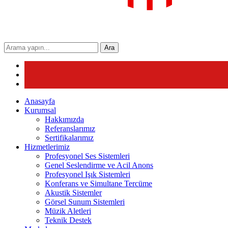
Ara
Anasayfa
Kurumsal
Hakkımızda
Referanslarımız
Sertifikalarımız
Hizmetlerimiz
Profesyonel Ses Sistemleri
Genel Seslendirme ve Acil Anons
Profesyonel Işık Sistemleri
Konferans ve Simultane Tercüme
Akustik Sistemler
Görsel Sunum Sistemleri
Müzik Aletleri
Teknik Destek