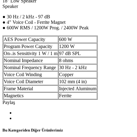
18'' Low Speaker
Speaker
● 30 Hz / 2 kHz - 97 dB
● 4" Voice Coil - Ferrite Magnet
● 600W RMS / 1200W Prog. / 2400W Peak
AES Power Capacity
600 W
Program Power Capacity
1200 W
On-.is Sensitivity 1 W / 1 m
97 dB SPL
Nominal Impedance
8 ohms
Nominal Frequency Range
30 Hz - 2 kHz
Voice Coil Winding
Copper
Voice Coil Diameter
102 mm (4 in)
Frame Material
Injected Aluminum
Magnetics
Ferrite
Paylaş
Bu Kategoriden Diğer Ürünlerimiz