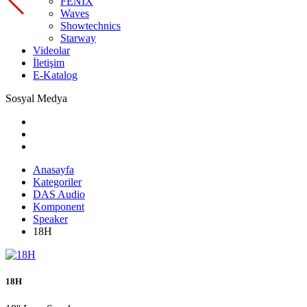
FENIX
Waves
Showtechnics
Starway
Videolar
İletişim
E-Katalog
Sosyal Medya
Anasayfa
Kategoriler
DAS Audio
Komponent
Speaker
18H
18H