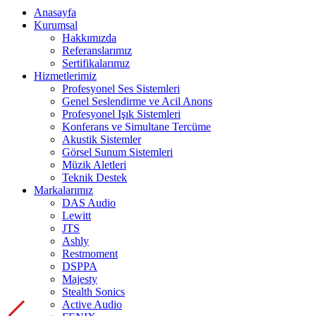
Anasayfa
Kurumsal
Hakkımızda
Referanslarımız
Sertifikalarımız
Hizmetlerimiz
Profesyonel Ses Sistemleri
Genel Seslendirme ve Acil Anons
Profesyonel Işık Sistemleri
Konferans ve Simultane Tercüme
Akustik Sistemler
Görsel Sunum Sistemleri
Müzik Aletleri
Teknik Destek
Markalarımız
DAS Audio
Lewitt
JTS
Ashly
Restmoment
DSPPA
Majesty
Stealth Sonics
Active Audio