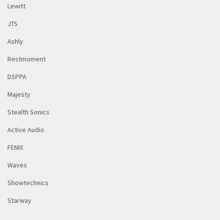
Lewitt
JTS
Ashly
Restmoment
DSPPA
Majesty
Stealth Sonics
Active Audio
FENIX
Waves
Showtechnics
Starway