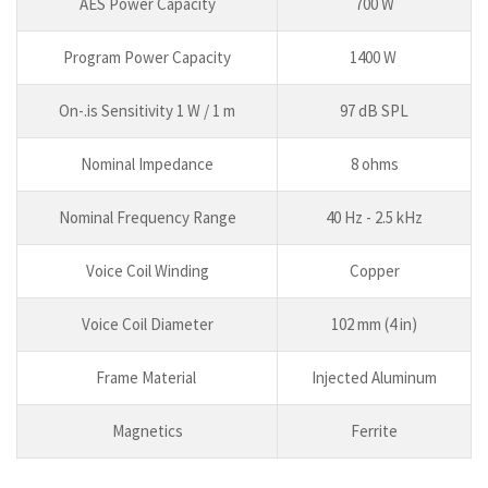
AES Power Capacity
700 W
Program Power Capacity
1400 W
On-.is Sensitivity 1 W / 1 m
97 dB SPL
Nominal Impedance
8 ohms
Nominal Frequency Range
40 Hz - 2.5 kHz
Voice Coil Winding
Copper
Voice Coil Diameter
102 mm (4 in)
Frame Material
Injected Aluminum
Magnetics
Ferrite