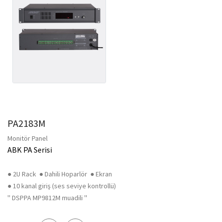
PA2183M
Monitör Panel
ABK PA Serisi
● 2U Rack ● Dahili Hoparlör ● Ekran
● 10 kanal giriş (ses seviye kontrollü)
'' DSPPA MP9812M muadili ''