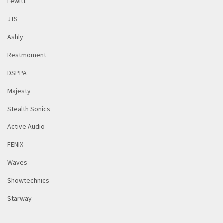
Lewitt
JTS
Ashly
Restmoment
DSPPA
Majesty
Stealth Sonics
Active Audio
FENIX
Waves
Showtechnics
Starway