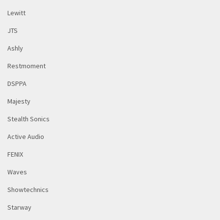
Lewitt
JTS
Ashly
Restmoment
DSPPA
Majesty
Stealth Sonics
Active Audio
FENIX
Waves
Showtechnics
Starway