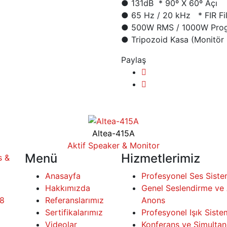
● 131dB * 90º X 60º Açı
● 65 Hz / 20 kHz * FIR Fil
● 500W RMS / 1000W Prog
● Tripozoid Kasa (Monitör 
Paylaş
Altea-415A
Aktif Speaker & Monitor
Menü
Hizmetlerimiz
Anasayfa
Profesyonel Ses Siste
Hakkımızda
Genel Seslendirme ve 
18
Referanslarımız
Anons
Sertifikalarımız
Profesyonel Işık Siste
Videolar
Konferans ve Simultan