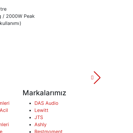
tre
 / 2000W Peak
kullanımı)
Markalarımız
mleri
DAS Audio
Acil
Lewitt
JTS
mleri
Ashly
e
Restmoment