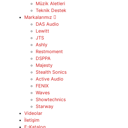
Müzik Aletleri
Teknik Destek
Markalarımız
DAS Audio
Lewitt
JTS
Ashly
Restmoment
DSPPA
Majesty
Stealth Sonics
Active Audio
FENIX
Waves
Showtechnics
Starway
Videolar
İletişim
E-Katalog