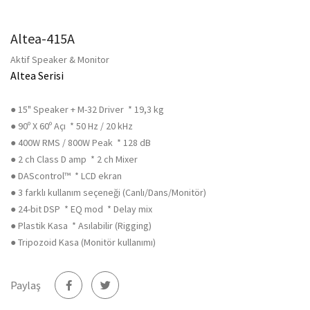
Altea-415A
Aktif Speaker & Monitor
Altea Serisi
● 15" Speaker + M-32 Driver * 19,3 kg
● 90º X 60º Açı * 50 Hz / 20 kHz
● 400W RMS / 800W Peak * 128 dB
● 2 ch Class D amp * 2 ch Mixer
● DAScontrol™ * LCD ekran
● 3 farklı kullanım seçeneği (Canlı/Dans/Monitör)
● 24-bit DSP * EQ mod * Delay mix
● Plastik Kasa * Asılabilir (Rigging)
● Tripozoid Kasa (Monitör kullanımı)
Paylaş