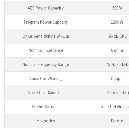
AES Power Capacity
600 W
Program Power Capacity
1200 W
On-.is Sensitivity 1 W / 1 m
96 dB SPL
Nominal Impedance
8 ohms
Nominal Frequency Range
45 Hz - 2 kHz
Voice Coil Winding
Copper
Voice Coil Diameter
102 mm (4 in)
Frame Material
Injected Alumi
Magnetics
Ferrite