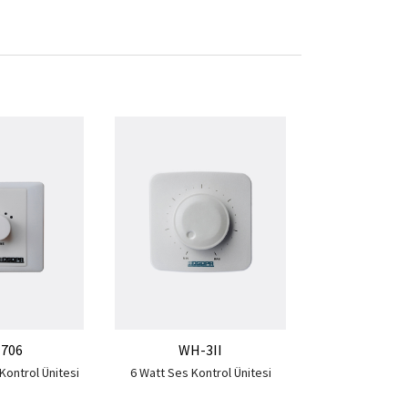
WH-
6 Watt Kanal Seç
706
WH-3II
Kontrol Ünitesi
6 Watt Ses Kontrol Ünitesi