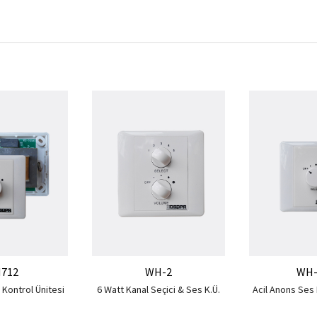
712
WH-2
WH-
 Kontrol Ünitesi
6 Watt Kanal Seçici & Ses K.Ü.
Acil Anons Ses 