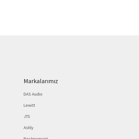
Markalarımız
DAS Audio
Lewitt
JTS
Ashly
Restmoment