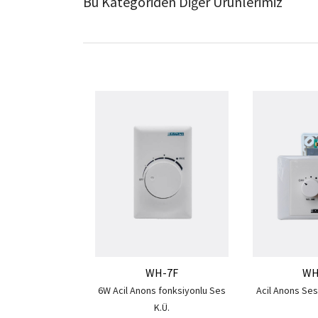
Bu Kategoriden Diğer Ürünlerimiz
WH-7F
WH
6W Acil Anons fonksiyonlu Ses
Acil Anons Ses
K.Ü.