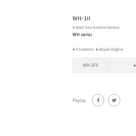
WH-1II
6 Watt Ses Kontrol Ünitesi
WH serisi
● 5 kademe ● Büyük Düğme
WH-1FII
●
Paylaş