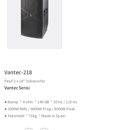
Vantec-218
Pasif 2 x 18'' Subwoofer
Vantec Serisi
● Biamp * 4 ohm * 140 dB * 30 Hz / 125 Hz
● 2000W RMS / 4000W Prog / 8000W Peak
● Tekerlekli * 71kg * Made in Spain