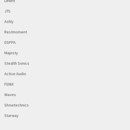
Lewitt
JTS
Ashly
Restmoment
DSPPA
Majesty
Stealth Sonics
Active Audio
FENIX
Waves
Showtechnics
Starway