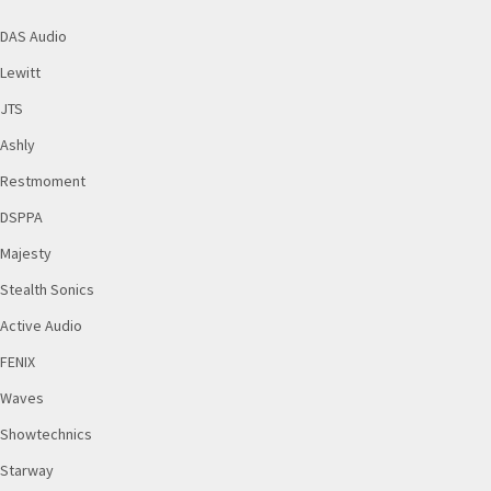
DAS Audio
Lewitt
JTS
Ashly
Restmoment
DSPPA
Majesty
Stealth Sonics
Active Audio
FENIX
Waves
Showtechnics
Starway