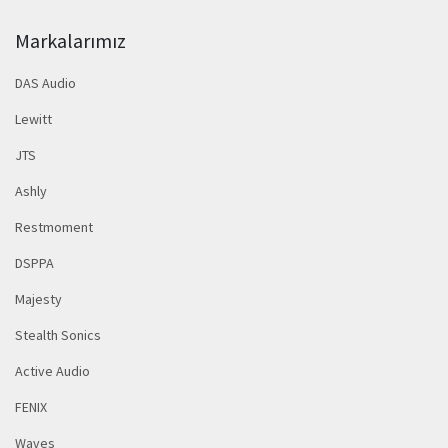
Markalarımız
DAS Audio
Lewitt
JTS
Ashly
Restmoment
DSPPA
Majesty
Stealth Sonics
Active Audio
FENIX
Waves