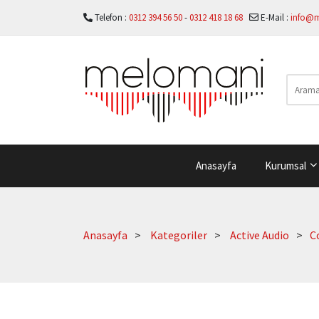
Telefon :
0312 394 56 50
-
0312 418 18 68
E-Mail :
info@
Anasayfa
Kurumsal
Anasayfa
Kategoriler
Active Audio
C