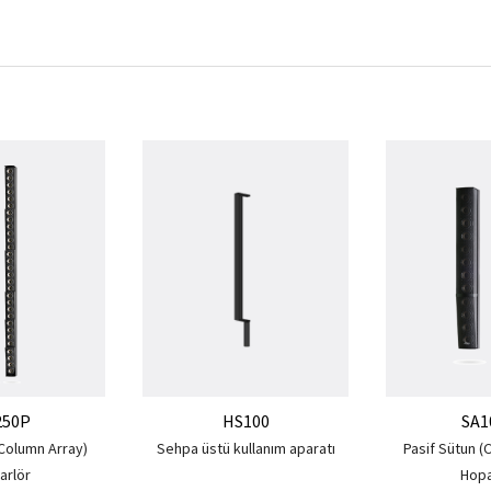
250P
HS100
SA1
(Column Array)
Sehpa üstü kullanım aparatı
Pasif Sütun (
arlör
Hopa