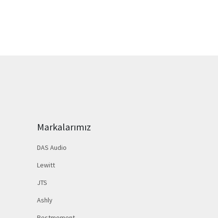
Markalarımız
DAS Audio
Lewitt
JTS
Ashly
Restmoment