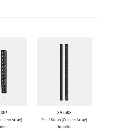
HS1
Sehpa üstü kul
00P
SA250S
Column Array)
Pasif Sütun (Column Array)
rlör
Hoparlör