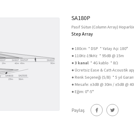
SA180P
Pasif Sütun (Column Array) Hoparlö
Step Array
● 180cm * DSP * Yatay Açı: 180°
● 110Hz-19kHz * 95dB @ 15m
●
3 kanal
* 4G kablo * 8Ω
● Ücretsiz Ease & Catt-Acoustik ap
● Renk Seçeneği (S/B) * 5 yıl Garan
● Mesafe: ±3dB @ 30m / ±5dB @ 4
● Eğim: 0°-5°
Paylaş