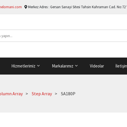
melomani.com
Merkez Adres :
Gersan Sanayi Sitesi Tahsin Kahraman Cad. No:72
Hizmetlerimiz
Markalarımız
Videolar
İletişi
olumn Array
Step Array
SA180P