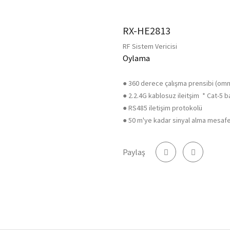
RX-HE2813
RF Sistem Vericisi
Oylama
● 360 derece çalışma prensibi (omni
● 2.2.4G kablosuz ileitşim * Cat-5 b
● RS485 iletişim protokolü
● 50 m'ye kadar sinyal alma mesafe
Paylaş