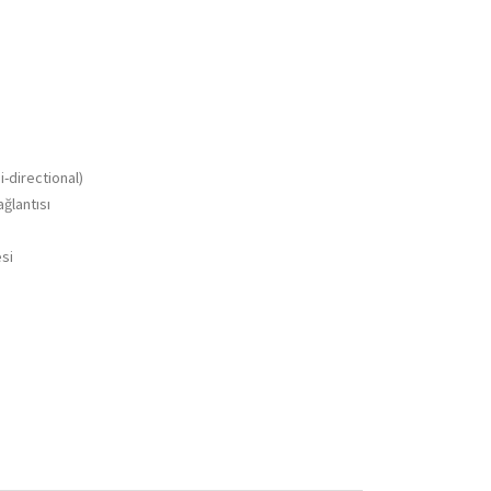
-directional)
ağlantısı
si