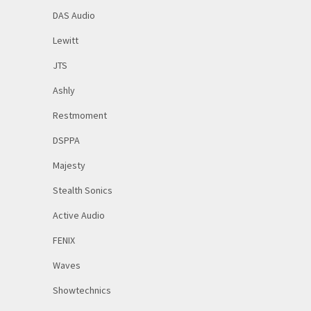
DAS Audio
Lewitt
JTS
Ashly
Restmoment
DSPPA
Majesty
Stealth Sonics
Active Audio
FENIX
Waves
Showtechnics