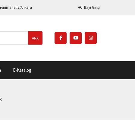
 Yenimahalle/Ankara
Bayi Girişi
ARA
m
E-Katalog
3