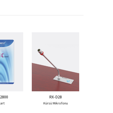
RX-25
Oylama 
2800
RX-D28
Kart
Kürsü Mikrofonu