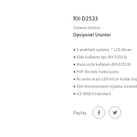
RX-D2533
Oylama Ünitesi
Opsiyonel Ürünler
● 3 anahtarlı oylama * LCD Ekran
● Elde kullanım tipi (RX-D2513)
● Masa üstü kullanım (RX-D2533)
● PnP destek fonksiyonu
● İki ünite arası 150 mt'ye kadar ba
● Tüm Restmoment oylama sistemleri
● ICE 60914 standartı
Paylaş