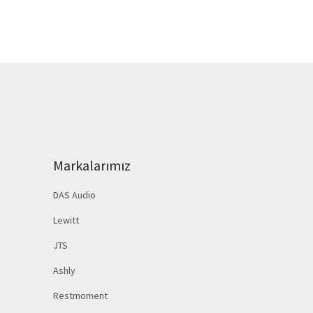
Markalarımız
DAS Audio
Lewitt
JTS
Ashly
Restmoment