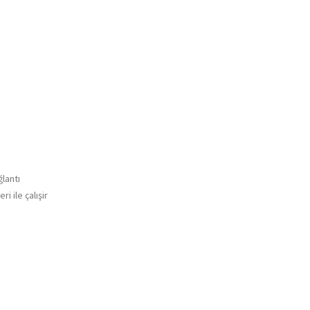
ğlantı
 ile çalışir