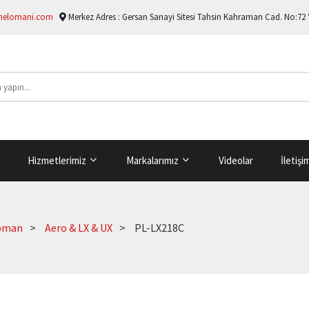
melomani.com
Merkez Adres :
Gersan Sanayi Sitesi Tahsin Kahraman Cad. No:72
Hizmetlerimiz
Markalarımız
Videolar
İletişi
pman
Aero & LX & UX
PL-LX218C