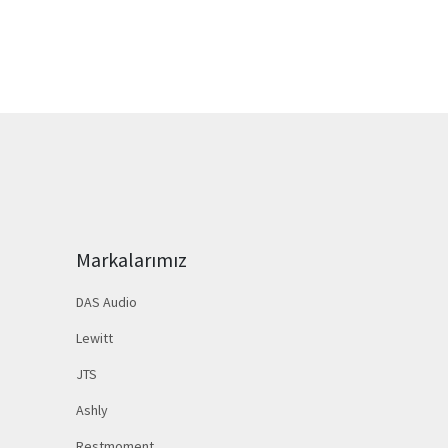
Markalarımız
DAS Audio
Lewitt
JTS
Ashly
Restmoment