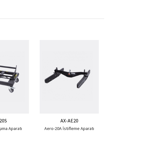
AX-AE
Aero-40A ilave
20S
AX-AE20
şıma Aparatı
Aero-20A İstifleme Aparatı