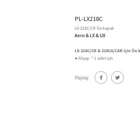
PL-LX218C
LX-218C/CR Ön kapak
Aero & LX & UX
LX-218C/CR & 218CA/CAR için Ön 
● Ahşap * 1 adet için
Paylaş