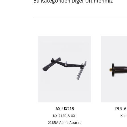
Bu Kategoriden Diğer Ürünlerimiz
AX-UX218
PIN-6 
UX-218R & UX-
Kili
218RA Asma Aparatı