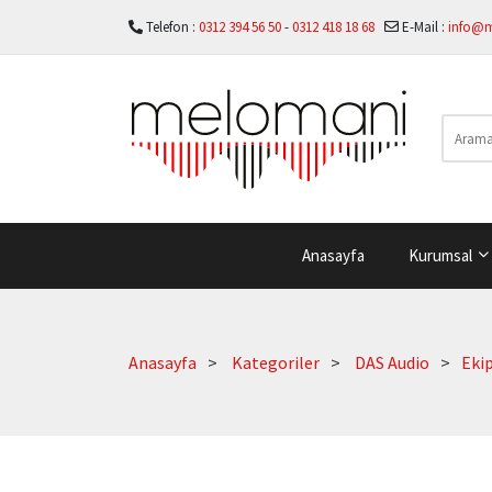
Telefon :
0312 394 56 50
-
0312 418 18 68
E-Mail :
info@
Anasayfa
Kurumsal
Anasayfa
Kategoriler
DAS Audio
Eki