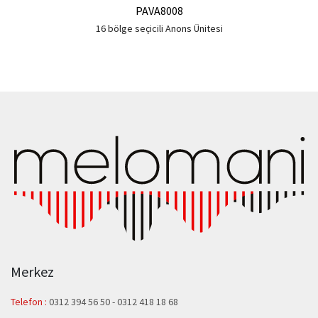
PAVA8008
16 bölge seçicili Anons Ünitesi
Merkez
Telefon :
0312 394 56 50
-
0312 418 18 68