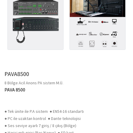
PAVA8500
8 Bölge Acil Anons PA sistem M.Ü.
PAVA 8500
● Tek ünite ile P.A sistem ● EN54-16 standartı
● PC ile uzaktan kontrol ● Dante teknolojisi
● Ses seviye ayarlı 7 giriş / 8 çıkış (Bölge)
● Harici mik girişi (Bas/Konuş) ● SD kart