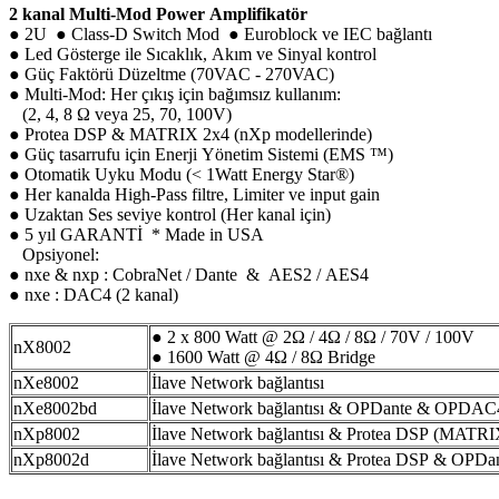
2 kanal Multi-Mod Power Amplifikatör
● 2U ● Class-D Switch Mod ● Euroblock ve IEC bağlantı
● Led Gösterge ile Sıcaklık, Akım ve Sinyal kontrol
● Güç Faktörü Düzeltme (70VAC - 270VAC)
● Multi-Mod: Her çıkış için bağımsız kullanım:
(2, 4, 8 Ω veya 25, 70, 100V)
● Protea DSP & MATRIX 2x4 (nXp modellerinde)
● Güç tasarrufu için Enerji Yönetim Sistemi (EMS ™)
● Otomatik Uyku Modu (< 1Watt Energy Star®)
● Her kanalda High-Pass filtre, Limiter ve input gain
● Uzaktan Ses seviye kontrol (Her kanal için)
● 5 yıl GARANTİ * Made in USA
Opsiyonel:
● nxe & nxp : CobraNet / Dante & AES2 / AES4
● nxe : DAC4 (2 kanal)
● 2 x 800 Watt @ 2Ω / 4Ω / 8Ω / 70V / 100V
nX8002
● 1600 Watt @ 4Ω / 8Ω Bridge
nXe8002
İlave Network bağlantısı
nXe8002bd
İlave Network bağlantısı & OPDante & OPDAC
nXp8002
İlave Network bağlantısı & Protea DSP (MATRI
nXp8002d
İlave Network bağlantısı & Protea DSP & OPDa