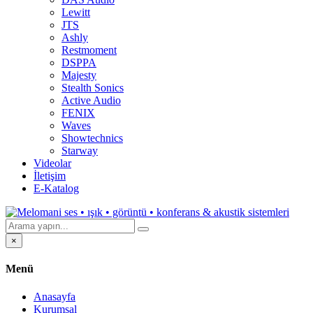
Lewitt
JTS
Ashly
Restmoment
DSPPA
Majesty
Stealth Sonics
Active Audio
FENIX
Waves
Showtechnics
Starway
Videolar
İletişim
E-Katalog
×
Menü
Anasayfa
Kurumsal