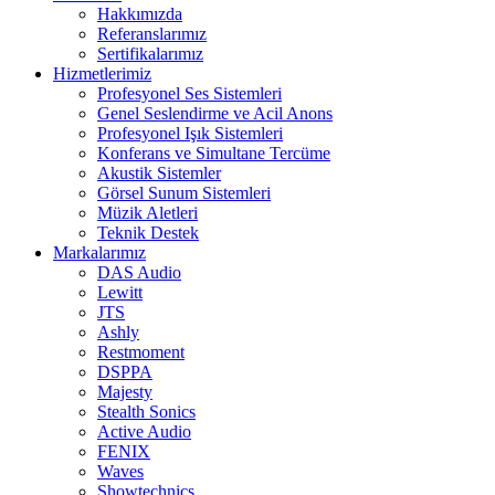
Hakkımızda
Referanslarımız
Sertifikalarımız
Hizmetlerimiz
Profesyonel Ses Sistemleri
Genel Seslendirme ve Acil Anons
Profesyonel Işık Sistemleri
Konferans ve Simultane Tercüme
Akustik Sistemler
Görsel Sunum Sistemleri
Müzik Aletleri
Teknik Destek
Markalarımız
DAS Audio
Lewitt
JTS
Ashly
Restmoment
DSPPA
Majesty
Stealth Sonics
Active Audio
FENIX
Waves
Showtechnics