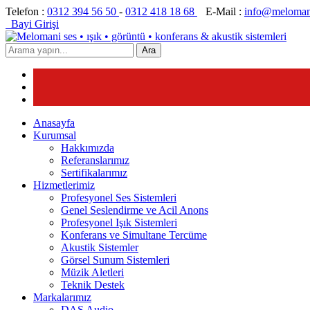
Telefon :
0312 394 56 50
-
0312 418 18 68
E-Mail :
info@meloman
Bayi Girişi
Ara
Anasayfa
Kurumsal
Hakkımızda
Referanslarımız
Sertifikalarımız
Hizmetlerimiz
Profesyonel Ses Sistemleri
Genel Seslendirme ve Acil Anons
Profesyonel Işık Sistemleri
Konferans ve Simultane Tercüme
Akustik Sistemler
Görsel Sunum Sistemleri
Müzik Aletleri
Teknik Destek
Markalarımız
DAS Audio