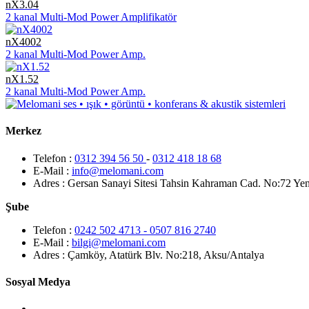
nX3.04
2 kanal Multi-Mod Power Amplifikatör
nX4002
2 kanal Multi-Mod Power Amp.
nX1.52
2 kanal Multi-Mod Power Amp.
Merkez
Telefon :
0312 394 56 50
-
0312 418 18 68
E-Mail :
info@melomani.com
Adres :
Gersan Sanayi Sitesi Tahsin Kahraman Cad. No:72 Ye
Şube
Telefon :
0242 502 4713 - 0507 816 2740
E-Mail :
bilgi@melomani.com
Adres :
Çamköy, Atatürk Blv. No:218, Aksu/Antalya
Sosyal Medya