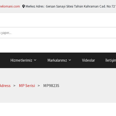
melomani.com
Merkez Adres :
Gersan Sanayi Sitesi Tahsin Kahraman Cad. No:72
Hizmetlerimiz
Markalarımız
Videolar
İletişi
Adress
MP Serisi
MP9823S