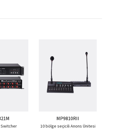
MP98
10 kanal Bö
821M
MP9810RII
Switcher
10 bölge seçicili Anons Ünitesi