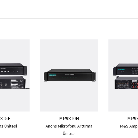
815E
MP9810H
MP9
ns Ünitesi
Anons Mikrofonu Arttırma
M&S Amp 
Ünitesi