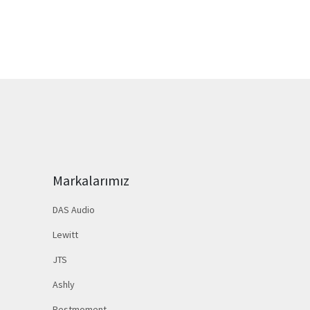
Markalarımız
DAS Audio
Lewitt
JTS
Ashly
Restmoment