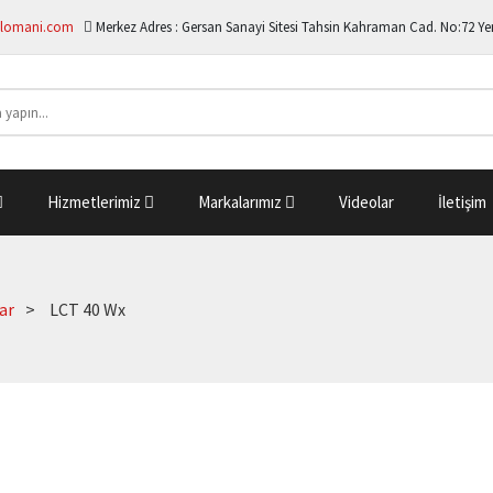
lomani.com
Merkez Adres :
Gersan Sanayi Sitesi Tahsin Kahraman Cad. No:72 Y
Hizmetlerimiz
Markalarımız
Videolar
İletişim
ar
LCT 40 Wx