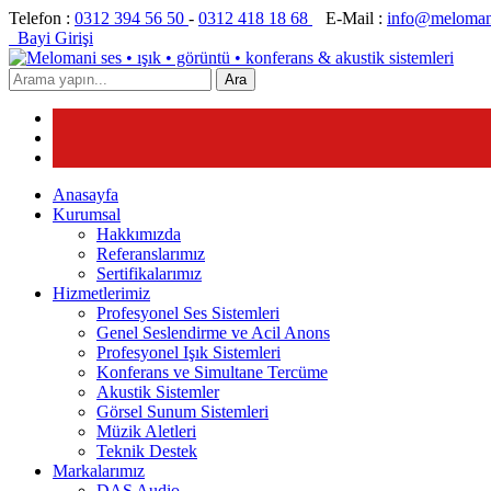
Telefon :
0312 394 56 50
-
0312 418 18 68
E-Mail :
info@meloman
Bayi Girişi
Ara
Anasayfa
Kurumsal
Hakkımızda
Referanslarımız
Sertifikalarımız
Hizmetlerimiz
Profesyonel Ses Sistemleri
Genel Seslendirme ve Acil Anons
Profesyonel Işık Sistemleri
Konferans ve Simultane Tercüme
Akustik Sistemler
Görsel Sunum Sistemleri
Müzik Aletleri
Teknik Destek
Markalarımız
DAS Audio