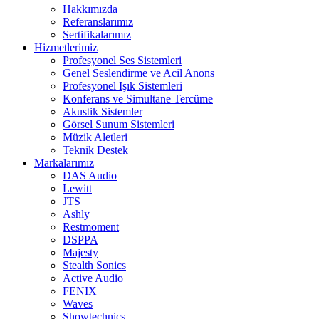
Hakkımızda
Referanslarımız
Sertifikalarımız
Hizmetlerimiz
Profesyonel Ses Sistemleri
Genel Seslendirme ve Acil Anons
Profesyonel Işık Sistemleri
Konferans ve Simultane Tercüme
Akustik Sistemler
Görsel Sunum Sistemleri
Müzik Aletleri
Teknik Destek
Markalarımız
DAS Audio
Lewitt
JTS
Ashly
Restmoment
DSPPA
Majesty
Stealth Sonics
Active Audio
FENIX
Waves
Showtechnics