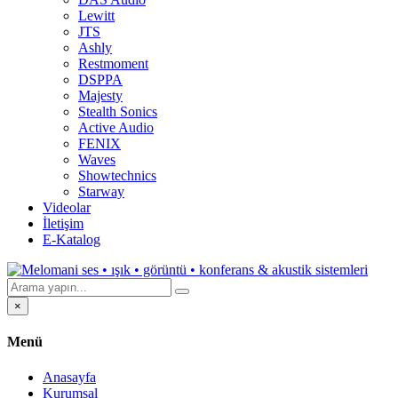
Lewitt
JTS
Ashly
Restmoment
DSPPA
Majesty
Stealth Sonics
Active Audio
FENIX
Waves
Showtechnics
Starway
Videolar
İletişim
E-Katalog
×
Menü
Anasayfa
Kurumsal