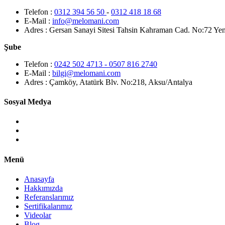
Telefon :
0312 394 56 50
-
0312 418 18 68
E-Mail :
info@melomani.com
Adres :
Gersan Sanayi Sitesi Tahsin Kahraman Cad. No:72 Ye
Şube
Telefon :
0242 502 4713 - 0507 816 2740
E-Mail :
bilgi@melomani.com
Adres :
Çamköy, Atatürk Blv. No:218, Aksu/Antalya
Sosyal Medya
Menü
Anasayfa
Hakkımızda
Referanslarımız
Sertifikalarımız
Videolar
Blog