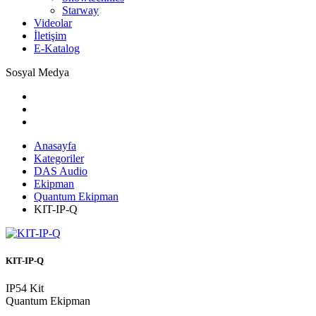
Starway
Videolar
İletişim
E-Katalog
Sosyal Medya
Anasayfa
Kategoriler
DAS Audio
Ekipman
Quantum Ekipman
KIT-IP-Q
KIT-IP-Q
IP54 Kit
Quantum Ekipman