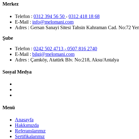
Merkez
Telefon :
0312 394 56 50
-
0312 418 18 68
E-Mail :
info@melomani.com
Adres :
Gersan Sanayi Sitesi Tahsin Kahraman Cad. No:72 Ye
Şube
Telefon :
0242 502 4713 - 0507 816 2740
E-Mail :
bilgi@melomani.com
Adres :
Çamköy, Atatürk Blv. No:218, Aksu/Antalya
Sosyal Medya
Menü
Anasayfa
Hakkımızda
Referanslarımız
Sertifikalarımız