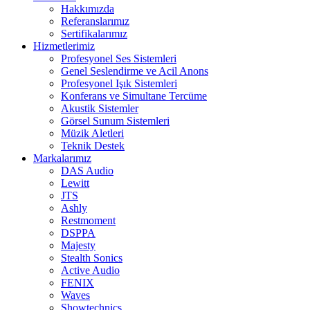
Hakkımızda
Referanslarımız
Sertifikalarımız
Hizmetlerimiz
Profesyonel Ses Sistemleri
Genel Seslendirme ve Acil Anons
Profesyonel Işık Sistemleri
Konferans ve Simultane Tercüme
Akustik Sistemler
Görsel Sunum Sistemleri
Müzik Aletleri
Teknik Destek
Markalarımız
DAS Audio
Lewitt
JTS
Ashly
Restmoment
DSPPA
Majesty
Stealth Sonics
Active Audio
FENIX
Waves
Showtechnics