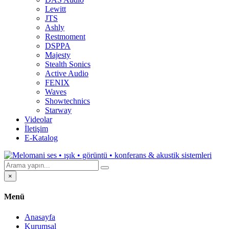
Lewitt
JTS
Ashly
Restmoment
DSPPA
Majesty
Stealth Sonics
Active Audio
FENIX
Waves
Showtechnics
Starway
Videolar
İletişim
E-Katalog
×
Menü
Anasayfa
Kurumsal