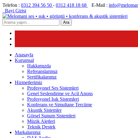
Telefon :
0312 394 56 50
-
0312 418 18 68
E-Mail :
info@meloman
Bayi Girişi
Ara
Anasayfa
Kurumsal
Hakkımızda
Referanslarımız
Sertifikalarımız
Hizmetlerimiz
Profesyonel Ses Sistemleri
Genel Seslendirme ve Acil Anons
Profesyonel Işık Sistemleri
Konferans ve Simultane Tercüme
Akustik Sistemler
Görsel Sunum Sistemleri
Müzik Aletleri
Teknik Destek
Markalarımız
DAS Audio