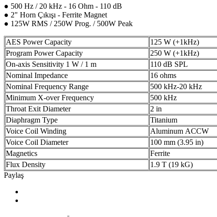
● 500 Hz / 20 kHz - 16 Ohm - 110 dB
● 2" Horn Çıkışı - Ferrite Magnet
● 125W RMS / 250W Prog. / 500W Peak
AES Power Capacity
125 W (+1kHz)
Program Power Capacity
250 W (+1kHz)
On-axis Sensitivity 1 W / 1 m
110 dB SPL
Nominal Impedance
16 ohms
Nominal Frequency Range
500 kHz-20 kHz
Minimum X-over Frequency
500 kHz
Throat Exit Diameter
2 in
Diaphragm Type
Titanium
Voice Coil Winding
Aluminum ACCW
Voice Coil Diameter
100 mm (3.95 in)
Magnetics
Ferrite
Flux Density
1.9 T (19 kG)
Paylaş