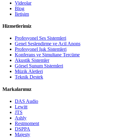
Videolar
Blog
İletişim
Hizmetlerimiz
Profesyonel Ses Sistemleri
Genel Seslendirme ve Acil Anons
Profesyonel Işık Sistemleri
Konferans ve Simultane Tercüme
Akustik Sistemler
Görsel Sunum Sistemleri
Müzik Aletleri
Teknik Destek
Markalarımız
DAS Audio
Lewitt
JTS
Ashly
Restmoment
DSPPA
Majesty