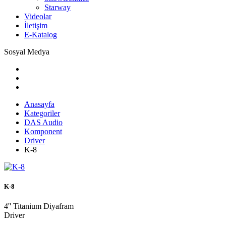
Starway
Videolar
İletişim
E-Katalog
Sosyal Medya
Anasayfa
Kategoriler
DAS Audio
Komponent
Driver
K-8
K-8
4'' Titanium Diyafram
Driver