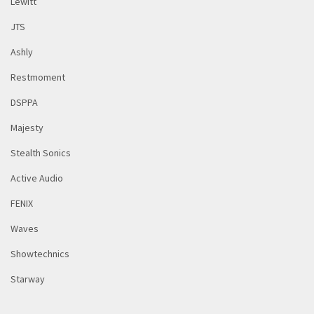
Lewitt
JTS
Ashly
Restmoment
DSPPA
Majesty
Stealth Sonics
Active Audio
FENIX
Waves
Showtechnics
Starway