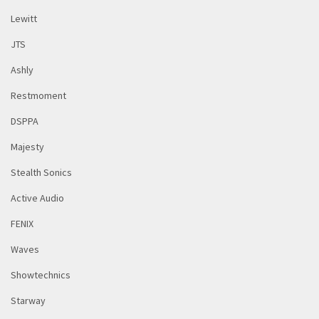
Lewitt
JTS
Ashly
Restmoment
DSPPA
Majesty
Stealth Sonics
Active Audio
FENIX
Waves
Showtechnics
Starway