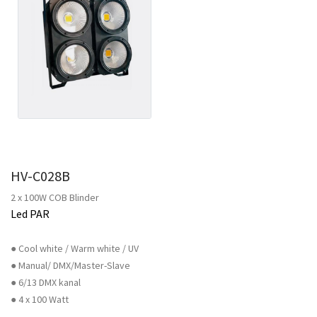
HV-C028B
2 x 100W COB Blinder
Led PAR
● Cool white / Warm white / UV
● Manual/ DMX/Master-Slave
● 6/13 DMX kanal
● 4 x 100 Watt