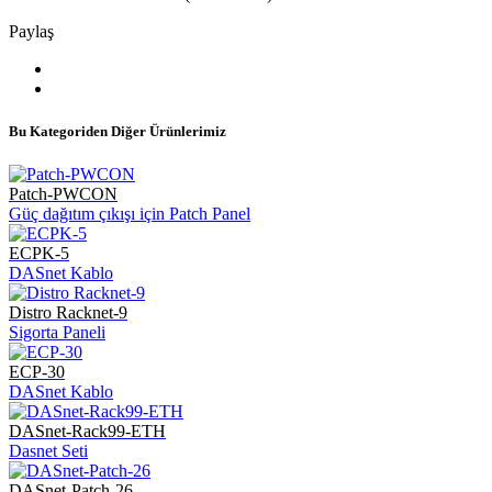
Paylaş
Bu Kategoriden Diğer Ürünlerimiz
Patch-PWCON
Güç dağıtım çıkışı için Patch Panel
ECPK-5
DASnet Kablo
Distro Racknet-9
Sigorta Paneli
ECP-30
DASnet Kablo
DASnet-Rack99-ETH
Dasnet Seti
DASnet-Patch-26