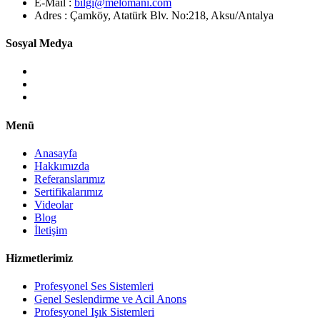
E-Mail :
bilgi@melomani.com
Adres :
Çamköy, Atatürk Blv. No:218, Aksu/Antalya
Sosyal Medya
Menü
Anasayfa
Hakkımızda
Referanslarımız
Sertifikalarımız
Videolar
Blog
İletişim
Hizmetlerimiz
Profesyonel Ses Sistemleri
Genel Seslendirme ve Acil Anons
Profesyonel Işık Sistemleri