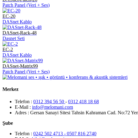
Patch Panel (Veri + Ses)
EC-20
DASnet Kablo
DASnet-Rack-48
Dasnet Seti
EC-2
DASnet Kablo
DASnet-Matrix99
Patch Panel (Veri + Ses)
Merkez
Telefon :
0312 394 56 50
-
0312 418 18 68
E-Mail :
info@melomani.com
Adres :
Gersan Sanayi Sitesi Tahsin Kahraman Cad. No:72 Ye
Şube
Telefon :
0242 502 4713 - 0507 816 2740