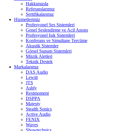
Hakkımızda
Referanslarımız
Sertifikalarımız
Hizmetlerimiz
Profesyonel Ses Sistemleri
Genel Seslendirme ve Acil Anons
Profesyonel Işık Sistemleri
Konferans ve Simultane Tercüme
Akustik Sistemler
Görsel Sunum Sistemleri
Müzik Aletleri
Teknik Destek
Markalarımız
DAS Audio
Lewitt
JTS
Ashly
Restmoment
DSPPA
Majesty
Stealth Sonics
Active Audio
FENIX
Waves
Showtechnics