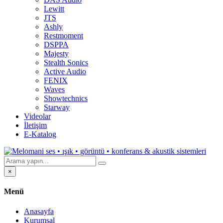
Lewitt
JTS
Ashly
Restmoment
DSPPA
Majesty
Stealth Sonics
Active Audio
FENIX
Waves
Showtechnics
Starway
Videolar
İletişim
E-Katalog
×
Menü
Anasayfa
Kurumsal