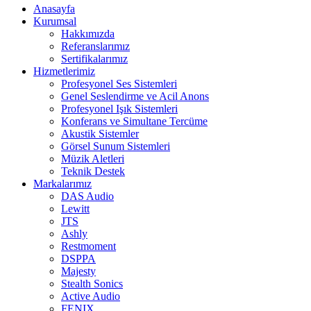
Anasayfa
Kurumsal
Hakkımızda
Referanslarımız
Sertifikalarımız
Hizmetlerimiz
Profesyonel Ses Sistemleri
Genel Seslendirme ve Acil Anons
Profesyonel Işık Sistemleri
Konferans ve Simultane Tercüme
Akustik Sistemler
Görsel Sunum Sistemleri
Müzik Aletleri
Teknik Destek
Markalarımız
DAS Audio
Lewitt
JTS
Ashly
Restmoment
DSPPA
Majesty
Stealth Sonics
Active Audio
FENIX