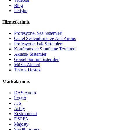
Videolar
Blog
İletişim
Hizmetlerimiz
Profesyonel Ses Sistemleri
Genel Seslendirme ve Acil Anons
Profesyonel Işık Sistemleri
Konferans ve Simultane Tercüme
Akustik Sistemler
Görsel Sunum Sistemleri
Müzik Aletleri
Teknik Destek
Markalarımız
DAS Audio
Lewitt
JTS
Ashly
Restmoment
DSPPA
Majesty
Stealth Sonics