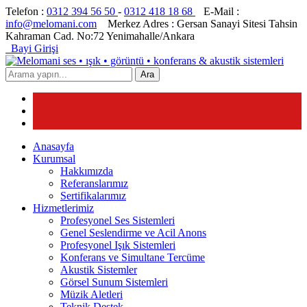
Telefon :
0312 394 56 50
-
0312 418 18 68
E-Mail :
info@melomani.com
Merkez Adres :
Gersan Sanayi Sitesi Tahsin
Kahraman Cad. No:72 Yenimahalle/Ankara
Bayi Girişi
Ara
Anasayfa
Kurumsal
Hakkımızda
Referanslarımız
Sertifikalarımız
Hizmetlerimiz
Profesyonel Ses Sistemleri
Genel Seslendirme ve Acil Anons
Profesyonel Işık Sistemleri
Konferans ve Simultane Tercüme
Akustik Sistemler
Görsel Sunum Sistemleri
Müzik Aletleri
Teknik Destek