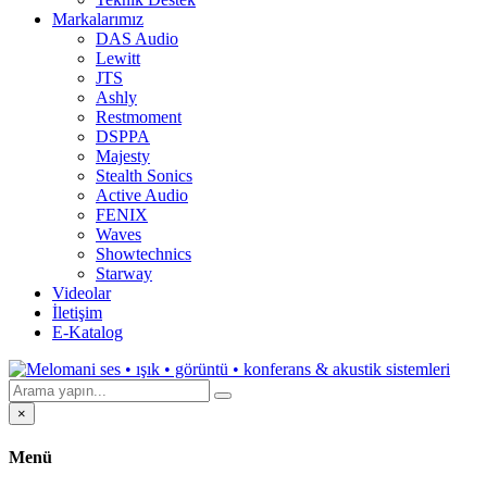
Markalarımız
DAS Audio
Lewitt
JTS
Ashly
Restmoment
DSPPA
Majesty
Stealth Sonics
Active Audio
FENIX
Waves
Showtechnics
Starway
Videolar
İletişim
E-Katalog
×
Menü