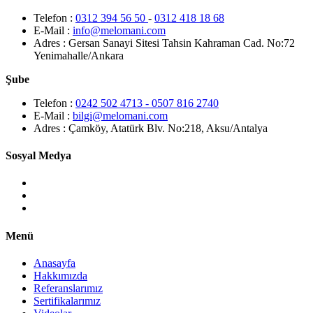
Telefon :
0312 394 56 50
-
0312 418 18 68
E-Mail :
info@melomani.com
Adres :
Gersan Sanayi Sitesi Tahsin Kahraman Cad. No:72
Yenimahalle/Ankara
Şube
Telefon :
0242 502 4713 - 0507 816 2740
E-Mail :
bilgi@melomani.com
Adres :
Çamköy, Atatürk Blv. No:218, Aksu/Antalya
Sosyal Medya
Menü
Anasayfa
Hakkımızda
Referanslarımız
Sertifikalarımız