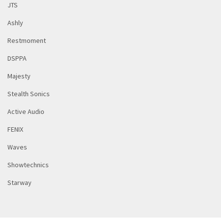
JTS
Ashly
Restmoment
DSPPA
Majesty
Stealth Sonics
Active Audio
FENIX
Waves
Showtechnics
Starway