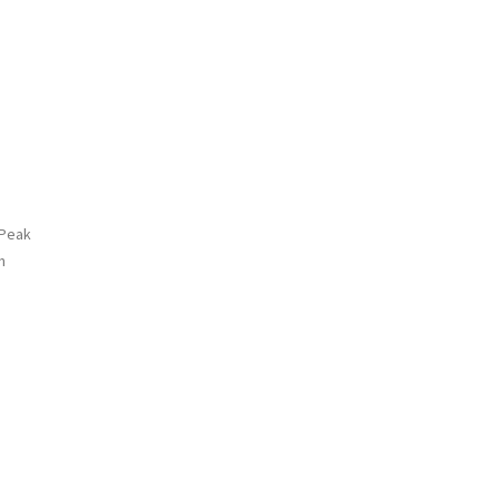
 Peak
n