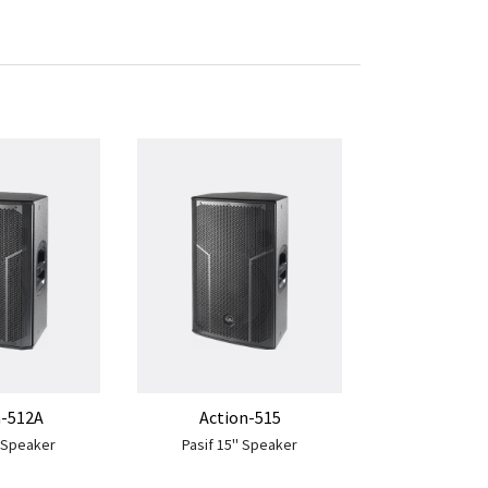
Action
Aktif 2 x 15
n-512A
Action-515
' Speaker
Pasif 15'' Speaker