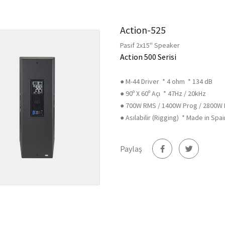
Action-525
Pasif 2x15'' Speaker
Action 500 Serisi
● M-44 Driver * 4 ohm * 134 dB
● 90º X 60º Açı * 47Hz / 20kHz
● 700W RMS / 1400W Prog / 2800W
● Asılabilir (Rigging) * Made in Spai
Paylaş