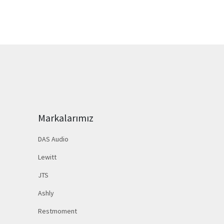
Markalarımız
DAS Audio
Lewitt
JTS
Ashly
Restmoment