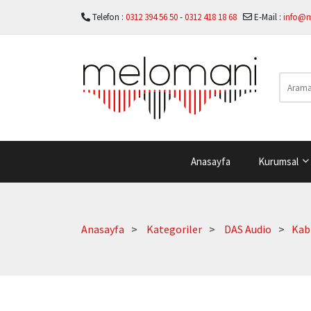
Telefon :
0312 394 56 50
-
0312 418 18 68
E-Mail :
info@
Anasayfa
Kurumsal
Anasayfa
Kategoriler
DAS Audio
Kab