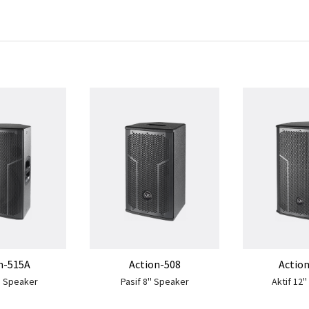
n-515A
Action-508
Actio
'' Speaker
Pasif 8'' Speaker
Aktif 12'