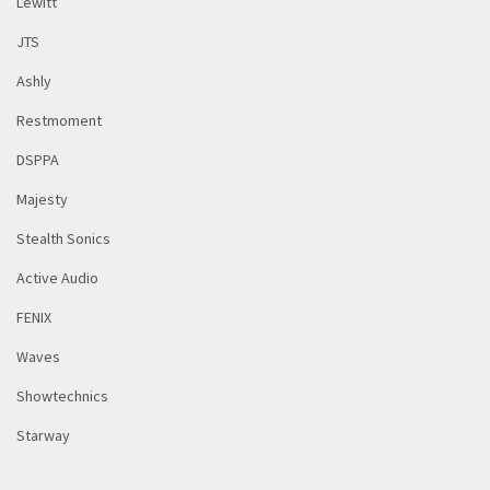
Lewitt
JTS
Ashly
Restmoment
DSPPA
Majesty
Stealth Sonics
Active Audio
FENIX
Waves
Showtechnics
Starway