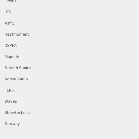
Lewitt
JTS
Ashly
Restmoment
DSPPA
Majesty
Stealth Sonics
Active Audio
FENIX
Waves
Showtechnics
Starway